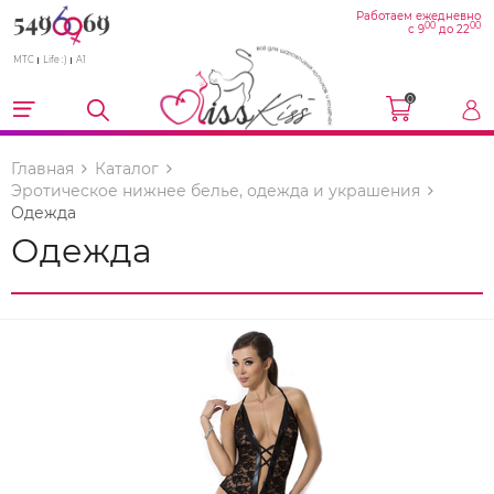
Работаем ежедневно
00
00
с 9
до 22
МТС
Life :)
A1
0
Главная
Каталог
Эротическое нижнее белье, одежда и украшения
Одежда
Одежда