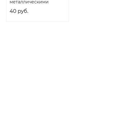
металлическими
шариками Ball Banger
40 руб.
Me You Us