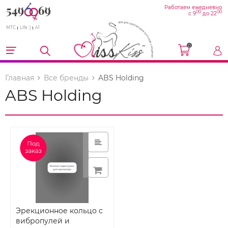
Работаем ежедневно
00
00
с 9
до 22
МТС
Life :)
A1
0
Главная
Все бренды
ABS Holding
ABS Holding
Эрекционное кольцо с
вибропулей и