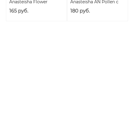
Anasteisha Flower
Anasteisha AN Pollen с
пульсацией и
165 руб.
180 руб.
вибрацией