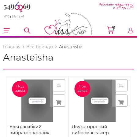
Работаем ежедневно
00
00
с 9
до 22
МТС
Life :)
A1
0
Главная
Все бренды
Anasteisha
Anasteisha
Ультрагибкий
Двухсторонний
вибратор-кролик
вибромассажер