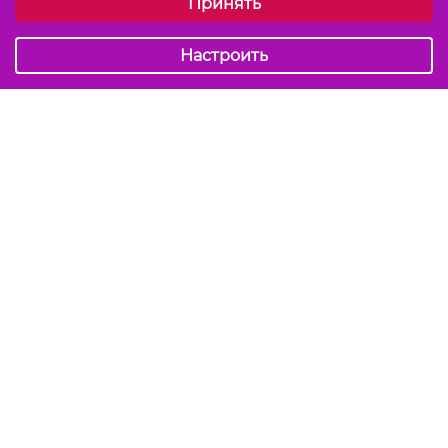
Принять
Обязательные (технические)
Аналитические
Настроить
Подписаться на акции и скидки
Отправить
Мы в соцсетях
info@kiss-kiss.by