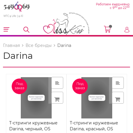
Работаем ежедневно
00
00
с 9
до 22
МТС
Life :)
A1
0
Главная
Все бренды
Darina
Darina
Т-стринги кружевные
Т-стринги кружевные
Darina, черный, OS
Darina, красный, OS