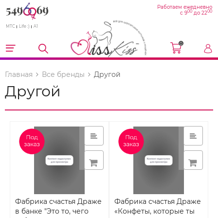
Работаем ежедневно
00
00
с 9
до 22
МТС
Life :)
A1
0
Главная
Все бренды
Другой
Другой
Фабрика счастья Драже
Фабрика счастья Драже
в банке "Это то, чего
«Конфеты, которые ты