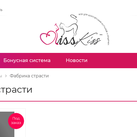
ть
Бонусная система
Новости
ы
Фабрика страсти
трасти