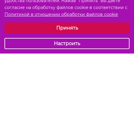
удобства пользователей. Нажав "Принять" вы даете
согласие на обработку файлов cookie в соответствии с
Политикой в отношении обработки файлов cookie
Выберите настройки cookie
Принять
Обязательные (технические)
Аналитические
Настроить
Подписаться на акции и скидки
Отправить
Мы в соцсетях