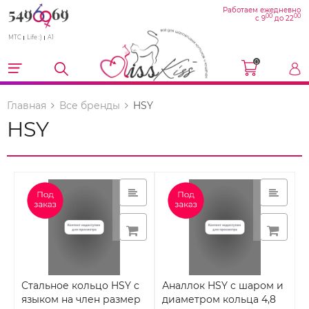
Работаем ежедневно
00
00
с 9
до 22
МТС
Life :)
A1
0
Главная
Все бренды
HSY
HSY
Стальное кольцо HSY с
Аналлок HSY с шаром и
языком на член размер
диаметром кольца 4,8