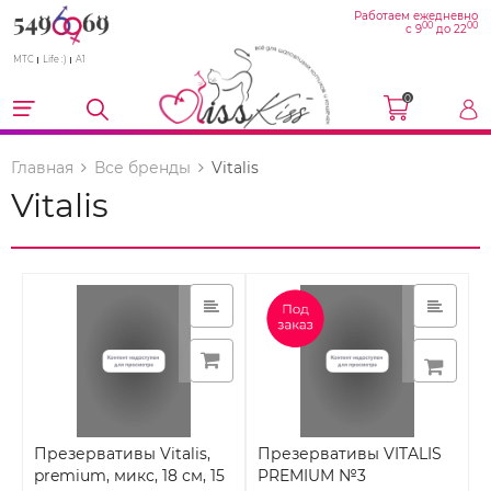
Работаем ежедневно
00
00
с 9
до 22
МТС
Life :)
A1
0
Главная
Все бренды
Vitalis
Vitalis
Презервативы Vitalis,
Презервативы VITALIS
premium, микс, 18 см, 15
PREMIUM №3