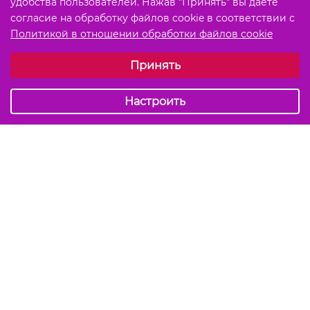
удобства пользователей. Нажав "Принять" вы даете
согласие на обработку файлов cookie в соответствии с
Политикой в отношении обработки файлов cookie
Выберите настройки cookie
Принять
Обязательные (технические)
Аналитические
Настроить
Подписаться на акции и скидки
Отправить
Мы в соцсетях