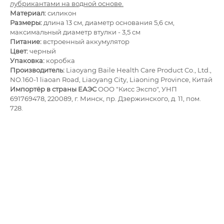
лубрикантами на вод­ной основе.
Материал:
силикон
Размеры:
длина 13 см, диаметр основания 5,6 см,
максимальный диаметр втулки - 3,5 см
Питание:
встроенный аккумулятор
Цвет:
черный
Упаковка:
коробка
Производитель:
Liaoyang Baile Health Care Product Co., Ltd.,
NO.160-1 liaoan Road, Liaoyang City, Liaoning Province, Китай
Импортёр в страны ЕАЭС
ООО "Кисс Экспо", УНП
691769478, 220089, г. Минск, пр. Дзержинского, д. 11, пом.
728.