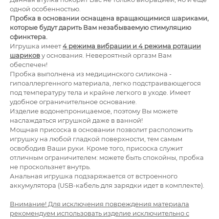
одной особенностью.
Пробка в основании оснащена вращающимися шариками,
которые будут дарить Вам незабываемую стимуляцию
сфинктера.
Игрушка имеет
4 режима вибрации и 4 режима ротации
шариков
у основания. Невероятный оргазм Вам
обеспечен!
Пробка выполнена из медицинского силикона -
гипоаллергенного материала, легко подстраивающегося
под температуру тела и крайне легкого в уходе. Имеет
удобное ограничительное основание.
Изделие водонепроницаемое, поэтому Вы можете
наслаждаться игрушкой даже в ванной!
Мощная присоска в основании позволит расположить
игрушку на любой гладкой поверхности, тем самым
освободив Ваши руки. Кроме того, присоска служит
отличным ограничителем: можете быть спокойны, пробка
не проскользнет внутрь.
Анальная игрушка подзаряжается от встроенного
аккумулятора (USB-кабель для зарядки идет в комплекте).
Внимание! Для исключения повреждения материала
рекомендуем исполь­зовать изделие исклю­чи­тельно с