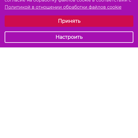
согласие на обработку файлов cookie в соответствии с
Политикой в отношении обработки файлов cookie
Выберите настройки cookie
Принять
Обязательные (технические)
Аналитические
Настроить
Подписаться на акции и скидки
Отправить
Мы в соцсетях
info@kiss-kiss.by