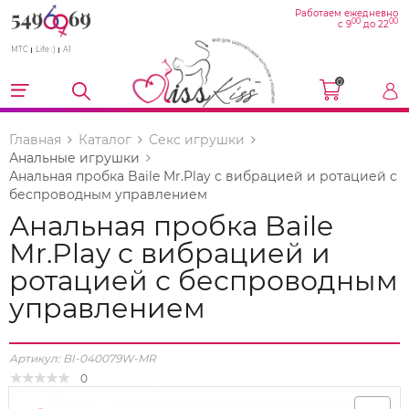
Работаем ежедневно
00
00
с 9
до 22
МТС
Life :)
A1
0
Главная
Каталог
Секс игрушки
Анальные игрушки
Анальная пробка Baile Mr.Play с вибрацией и ротацией с
беспроводным управлением
Анальная пробка Baile
Mr.Play с вибрацией и
ротацией с беспроводным
управлением
Артикул:
BI-040079W-MR
0