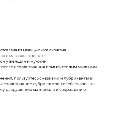
готовлена из медицинского силикона.
кого массажа простаты.
зон у женщин и мужчин
 после использования помыть тёплым мыльным
нения, пользуйтесь смазками и лубрикантами
Использование лубрикантов, гелей, смазок на
ому разрушению материала и сокращению