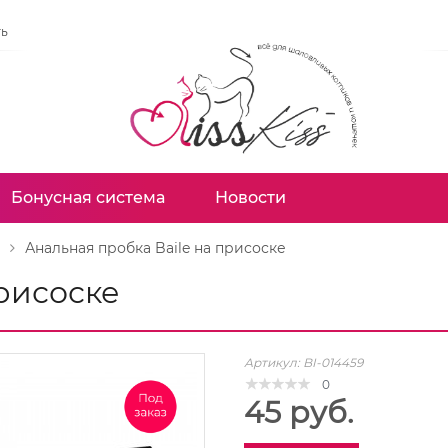
ть
Бонусная система
Новости
Анальная пробка Baile на присоске
присоске
Артикул:
BI-014459
0
45 руб.