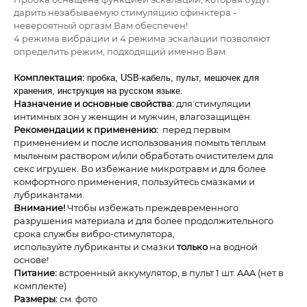
дарить незабываемую стимуляцию сфинктера -
невероятный оргазм Вам обеспечен!
4 режима вибрации и 4 режима эскалации позволяют
определить режим, подходящий именно Вам.
Комплектация:
пробка, USB-кабель, пульт, мешочек для
хранения, инструкция на русском языке.
Назначение и основные свойства:
для стимуляции
интимных зон у женщин и мужчин, влагозащищён.
Рекомендации к применению:
перед первым
применением и после использования помыть тёплым
мыльным раствором и/или обработать очистителем для
секс игрушек.
Во избежание микротравм и для более
комфортного применения, пользуйтесь смазками и
лубрикантами.
Внимание!
Чтобы избежать преждевременного
разрушения материала и для более продолжительного
срока службы вибро-стимулятора,
используйте
лубриканты и смазки
только
на водной
основе
!
Питание:
встроенный аккумулятор, в пульт 1 шт. AAA (нет в
комплекте)
Размеры:
см. фото