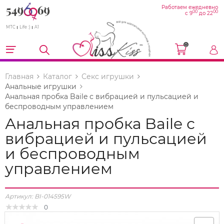
Работаем ежедневно
00
00
с 9
до 22
МТС
Life :)
A1
0
Главная
Каталог
Секс игрушки
Анальные игрушки
Анальная пробка Baile с вибрацией и пульсацией и
беспроводным управлением
Анальная пробка Baile с
вибрацией и пульсацией
и беспроводным
управлением
Артикул:
BI-014595W
0