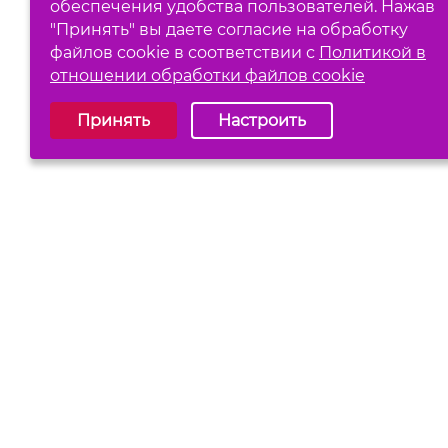
обеспечения удобства пользователей. Нажав
"Принять" вы даете согласие на обработку
файлов cookie в соответствии с
Политикой в
отношении обработки файлов cookie
Выберите настройки cookie
Принять
Настроить
Обязательные (технические)
Аналитические