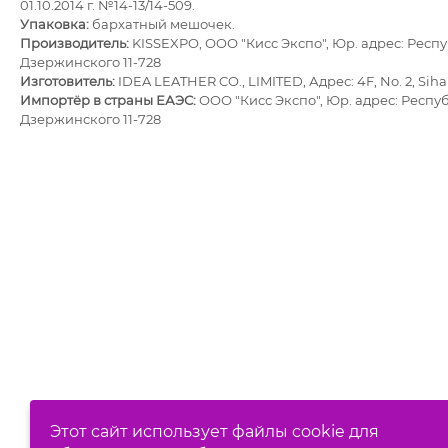
01.10.2014 г. №14-13/14-509.
Упаковка:
бархатный мешочек.
Производитель:
KISSEXPO, ОOО "Кисс Экспо", Юр. адрес: Респуб
Дзержинского 11-728
Изготовитель
:
IDEA LEATHER CO., LIMITED, Адрес: 4F, No. 2, Siha
Импортёр в страны ЕАЭС:
ОOО "Кисс Экспо", Юр. адрес: Респуб
Дзержинского 11-728
Этот сайт использует файлы cookie для