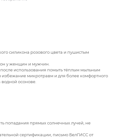
ого силикона розового цвета и пушистым
он у женщин и мужчин.
после использования помыть тёплым мыльным
Во избежание микротравм и для более комфортного
 водной осонове.
кать попадания прямых солнечных лучей, не
ательной сертификации, письмо БелГИСС от