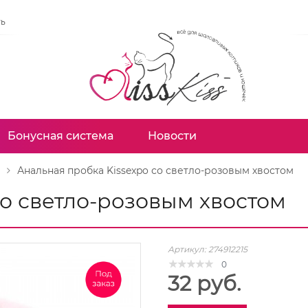
ть
Бонусная система
Новости
Анальная пробка Kissexpo со светло-розовым хвостом
со светло-розовым хвостом
Артикул:
274912215
0
32 руб.