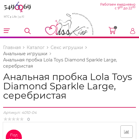
Работаем ежедневно
00
00
с 9
до 22
МТС
Life :)
A1
0
Главная
Каталог
Секс игрушки
Анальные игрушки
Анальная пробка Lola Toys Diamond Sparkle Large,
серебристая
Анальная пробка Lola Toys
Diamond Sparkle Large,
серебристая
Артикул:
4010-04
0