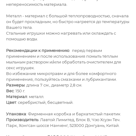
непереносимость материала.
Металл - материал с большой теплопроводностью, сначала
он будет прохладным, но быстро нагреется до температуры
Вашего тела.
Стальные игрушки можно нагревать или охлаждать с
помощью воды.
Рекомендации к применению
: перед первым
применением и после использования помыть тёплым
мыльным раствором и/или обработать очистителем для
секс
игрушек.
Во избежание микротравм и для более комфортного
применения, пользуйтесь смазками и лубрикантами.
Размеры
: длина 7 см., диаметр 2,8 см.
Вес
: 150 г.
Материал
: металл.
Цвет
: серебристый, бесцветный.
Упаковка
: Фирменная коробка и бархатистый пакетик
Производитель
: Лавтой Лимитед, Блок B, Чэо Хсуэн Теч.
Парк, Хонгсан шоссе Нанченг, 523000 Донгуань, Китай.