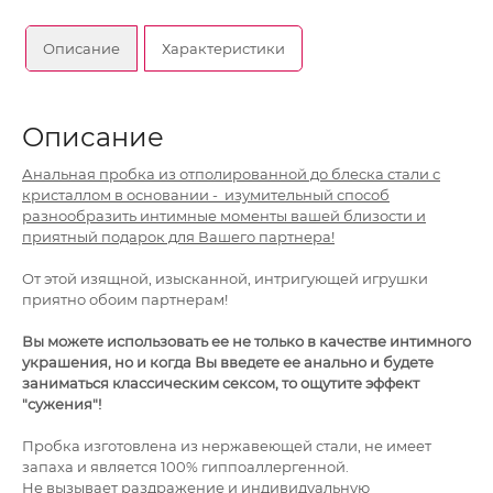
Описание
Характеристики
Описание
Анальная пробка из отполированной до блеска стали с
кристаллом в основании - изумительный способ
разнообразить
интим
ные моменты вашей близости и
приятный подарок для Вашего партнера!
От этой изящной, изысканной, интригующей игрушки
приятно обоим партнерам!
Вы можете использовать ее не только в качестве
интим
ного
украшения, но и когда Вы введете ее анально и будете
заниматься классическим
секс
ом, то ощутите эффект
"сужения"!
Пробка изготовлена из нержавеющей стали, не имеет
запаха и является 100% гиппоаллергенной.
Не вызывает раздражение и индивидуальную