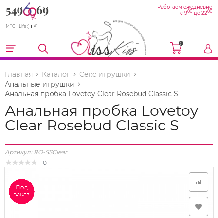
Работаем ежедневно
00
00
с 9
до 22
МТС
Life :)
A1
0
Главная
Каталог
Секс игрушки
Анальные игрушки
Анальная пробка Lovetoy Clear Rosebud Classic S
Анальная пробка Lovetoy
Clear Rosebud Classic S
Артикул:
RO-SSClear
0