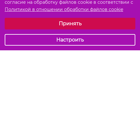
согласие на обработку файлов cookie в соответствии с
Политикой в отношении обработки файлов cookie
Выберите настройки cookie
Принять
Обязательные (технические)
Аналитические
Настроить
Подписаться на акции и скидки
Отправить
Мы в соцсетях
info@kiss-kiss.by