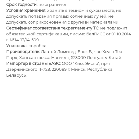
Срок годности:
не ограничен.
Условия хранения:
хранить в тёмном и сухом месте, не
допускать попадания прямых солнечных лучей, не
допускать соприкосновения с другими материалами.
Сертификат соответствия техрегламенту ТС:
не подлежит
обязательной сертификации, письмо БелГИСС от 01.10.2014
г. №14-13/14-509.
Упаковка:
коробка.
Производитель:
Лавтой Лимитед, Блок B, Чэо Хсуэн Теч.
Парк, Хонгсан шоссе Нанченг, 523000 Донгуань, Китай.
Импортёр в страны ЕАЭС:
ОOО "Кисс Экспо", пр-т
Дзержинского 11-728, 220089 г. Минск, Республика
Беларусь.