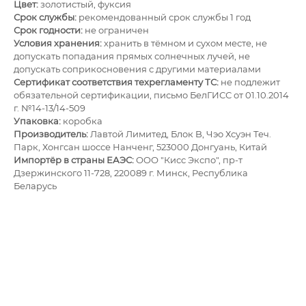
Цвет:
золотистый, фуксия
Срок службы:
рекомендованный срок службы 1 год
Срок годности:
не ограничен
Условия хранения:
хранить в тёмном и сухом месте, не
допускать попадания прямых солнечных лучей, не
допускать соприкосновения с другими материалами
Сертификат соответствия техрегламенту ТС:
не подлежит
обязательной сертификации, письмо БелГИСС от 01.10.2014
г. №14-13/14-509
Упаковка:
коробка
Производитель:
Лавтой Лимитед, Блок B, Чэо Хсуэн Теч.
Парк, Хонгсан шоссе Нанченг, 523000 Донгуань, Китай
Импортёр в страны ЕАЭС:
ОOО "Кисс Экспо", пр-т
Дзержинского 11-728, 220089 г. Минск, Республика
Беларусь