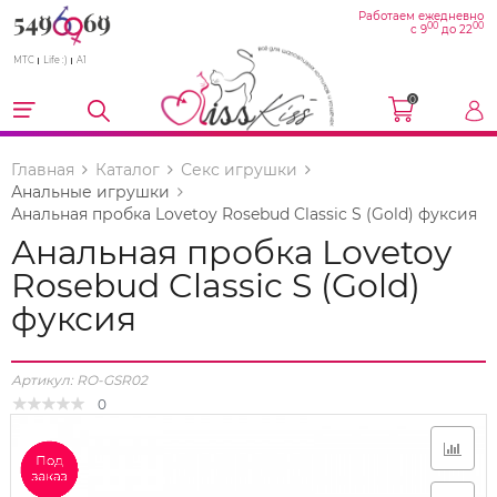
Работаем ежедневно
00
00
с 9
до 22
МТС
Life :)
A1
0
Главная
Каталог
Секс игрушки
Анальные игрушки
Анальная пробка Lovetoy Rosebud Classic S (Gold) фуксия
Анальная пробка Lovetoy
Rosebud Classic S (Gold)
фуксия
Артикул:
RO-GSR02
0