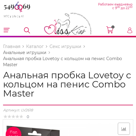
Работаем ежедневно
00
00
с 9
до 22
МТС
Life :)
A1
0
Главная
Каталог
Секс игрушки
Анальные игрушки
Анальная пробка Lovetoy с кольцом на пенис Combo
Master
Анальная пробка Lovetoy с
кольцом на пенис Combo
Master
Артикул:
LV2618
0