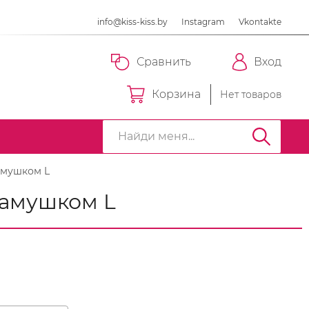
info@kiss-kiss.by
Instagram
Vkontakte
Сравнить
Вход
Корзина
Нет товаров
амушком L
камушком L