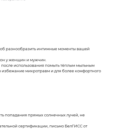
особ разнообразить интимные моменты вашей
он у женщин и мужчин.
 после использования помыть тёплым мыльным
Во избежание микротравм и для более комфортного
кать попадания прямых солнечных лучей, не
ательной сертификации, письмо БелГИСС от