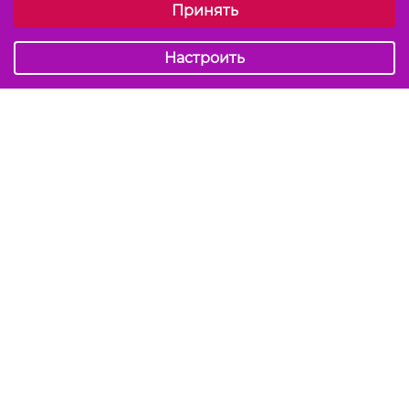
Принять
Обязательные (технические)
Аналитические
Настроить
Подписаться на акции и скидки
Отправить
Мы в соцсетях
info@kiss-kiss.by