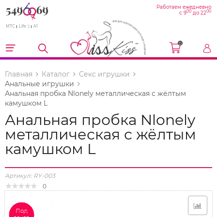
Работаем ежедневно
00
00
с 9
до 22
МТС
Life :)
A1
0
Главная
Каталог
Секс игрушки
Анальные игрушки
Анальная пробка Nlonely металлическая с жёлтым
камушком L
Анальная пробка Nlonely
металлическая с жёлтым
камушком L
Артикул:
RY-003
0