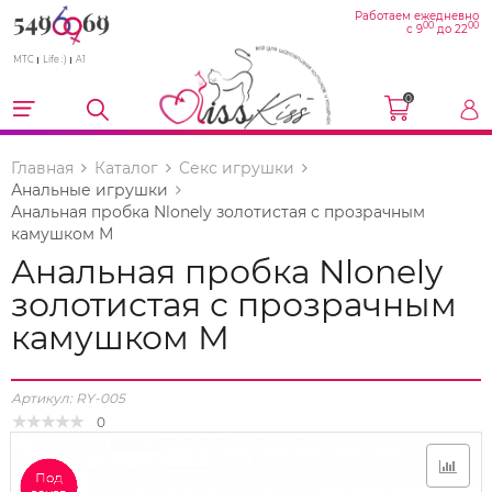
Работаем ежедневно
00
00
с 9
до 22
МТС
Life :)
A1
0
Главная
Каталог
Секс игрушки
Анальные игрушки
Анальная пробка Nlonely золотистая с прозрачным
камушком М
Анальная пробка Nlonely
золотистая с прозрачным
камушком М
Артикул:
RY-005
0