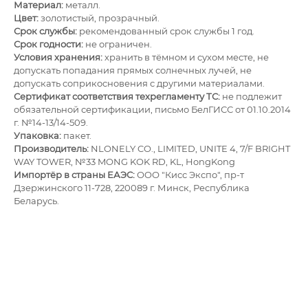
Материал:
металл.
Цвет:
золотистый, прозрачный.
Срок службы:
рекомендованный срок службы 1 год.
Срок годности:
не ограничен.
Условия хранения:
хранить в тёмном и сухом месте, не
допускать попадания прямых солнечных лучей, не
допускать соприкосновения с другими материалами.
Сертификат соответствия техрегламенту ТС:
не подлежит
обязательной сертификации, письмо БелГИСС от 01.10.2014
г. №14-13/14-509.
Упаковка:
пакет.
Производитель:
NLONELY CO., LIMITED, UNITE 4, 7/F BRIGHT
WAY TOWER, №33 MONG KOK RD, KL, HongKong
Импортёр в страны ЕАЭС:
ОOО "Кисс Экспо", пр-т
Дзержинского 11-728, 220089 г. Минск, Республика
Беларусь.