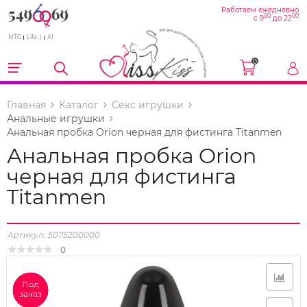
Работаем ежедневно
00
00
с 9
до 22
МТС
Life :)
A1
0
Главная
Каталог
Секс игрушки
Анальные игрушки
Анальная пробка Orion черная для фистинга Titanmen
Анальная пробка Orion
черная для фистинга
Titanmen
Артикул:
5075200000
0