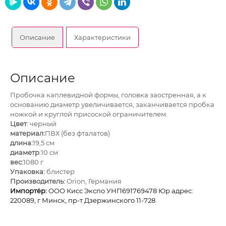
Описание
Характеристики
Описание
Про­бочка кап­ле­вид­ной формы, головка заост­рен­ная, а к
осно­ва­нию диаметр уве­ли­чи­ва­ется, закан­чи­ва­ется пробка
нож­кой и круг­лой при­сос­кой огра­ни­чи­те­лем.
Цвет
: черный
материал:
ПВХ (без фталатов)
длина:
19,5 см
диаметр
:10 см
вес:
1080 г
Упаковка:
блистер
Производитель:
Orion, Германия
Импортёр:
ОOО Кисс Экспо УНП691769478 Юр адрес:
220089, г Минск, пр-т Дзержинского 11-728