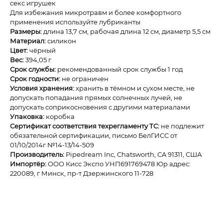
секс игрушек
Для избежания микротравм и более комфортного
применения используйте лубриканты
Размеры:
длина 13,7 см, рабочая длина 12 см, диаметр 5,5 см
Материал:
силикон
Цвет:
чёрный
Вес:
394,05 г
Срок службы:
рекомендованный срок службы 1 год
Срок годности:
не ограничен
Условия хранения:
хранить в тёмном и сухом месте, не
допускать попадания прямых солнечных лучей, не
допускать соприкосновения с другими материалами
Упаковка:
коробка
Сертификат соответствия техрегламенту ТС:
не подлежит
обязательной сертификации, письмо БелГИСС от
01/10/2014г №14-13/14-509
Производитель:
Pipedream Inc, Chatsworth, CA 91311, США
Импортёр:
ОOО Кисс Экспо УНП691769478 Юр адрес:
220089, г Минск, пр-т Дзержинского 11-728