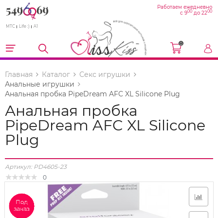
Работаем ежедневно
00
00
с 9
до 22
МТС
Life :)
A1
0
Главная
Каталог
Секс игрушки
Анальные игрушки
Анальная пробка PipeDream AFC XL Silicone Plug
Анальная пробка
PipeDream AFC XL Silicone
Plug
Артикул:
PD4605-23
0