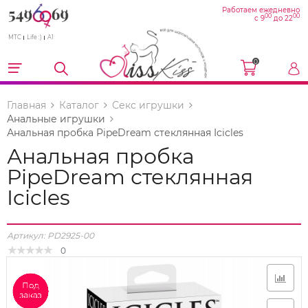
Работаем ежедневно
00
00
с 9
до 22
МТС
Life :)
A1
0
Главная
Каталог
Секс игрушки
Анальные игрушки
Анальная пробка PipeDream стеклянная Icicles
Анальная пробка
PipeDream стеклянная
Icicles
Артикул:
PD2925-00
0