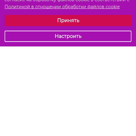
Политикой в отношении обработки файлов cookie
Выберите настройки cookie
Принять
Обязательные (технические)
Аналитические
Настроить
Подписаться на акции и скидки
Отправить
Мы в соцсетях
info@kiss-kiss.by