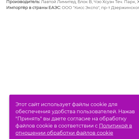
Производитель:
Лавтой Лимитед, Блок B, Чэо Хсуэн Теч. Парк, 
Импортёр в страны ЕАЭС:
ОOО "Кисс Экспо", пр-т Дзержинского
Этот сайт использует файлы cookie для
обеспечения удобства пользователей. Нажав
"Принять" вы даете согласие на обработку
файлов cookie в соответствии с
Политикой в
отношении обработки файлов cookie
Выберите настройки cookie