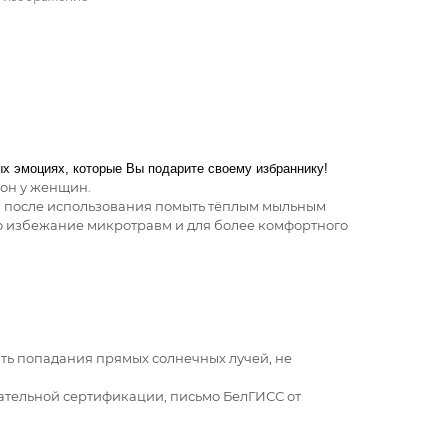
ых эмоциях, которые Вы подарите своему избраннику!
он у женщин.
 после использования помыть тёплым мыльным
Во избежание микротравм и для более комфортного
кать попадания прямых солнечных лучей, не
ательной сертификации, письмо БелГИСС от