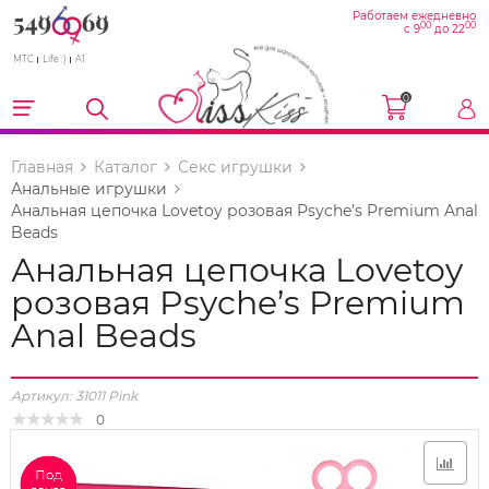
Работаем ежедневно
00
00
с 9
до 22
МТС
Life :)
A1
0
Главная
Каталог
Секс игрушки
Анальные игрушки
Анальная цепочка Lovetoy розовая Psyche’s Premium Anal
Beads
Анальная цепочка Lovetoy
розовая Psyche’s Premium
Anal Beads
Артикул:
31011 Pink
0