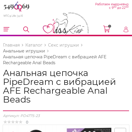
Работаем ежедневно
00
00
с 9
до 22
МТС
Life :)
A1
0
Главная
Каталог
Секс игрушки
Анальные игрушки
Анальная цепочка PipeDream с вибрацией AFE
Rechargeable Anal Beads
Анальная цепочка
PipeDream с вибрацией
AFE Rechargeable Anal
Beads
Артикул:
PD4775-23
0