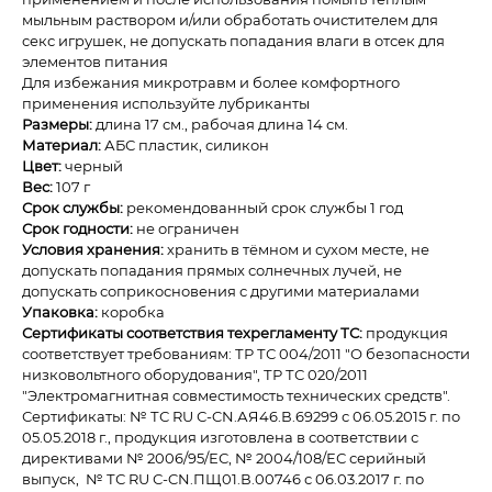
мыльным раствором и/или обработать очистителем для
секс игрушек, не допускать попадания влаги в отсек для
элементов питания
Для избежания микротравм и более комфортного
применения используйте лубриканты
Размеры:
длина 17 см., рабочая длина 14 см.
Материал:
АБС пластик, силикон
Цвет:
черный
Вес:
107 г
Срок службы:
рекомендованный срок службы 1 год
Срок годности:
не ограничен
Условия хранения:
хранить в тёмном и сухом месте, не
допускать попадания прямых солнечных лучей, не
допускать соприкосновения с другими материалами
Упаковка:
коробка
Сертификаты соответствия техрегламенту ТС:
продукция
соответствует требованиям: ТР ТС 004/2011 "О безопасности
низковольтного оборудования", ТР ТС 020/2011
"Электромагнитная совместимость технических средств".
Сертификаты: № ТС RU С-CN.АЯ46.В.69299 с 06.05.2015 г. по
05.05.2018 г., продукция изготовлена в соответствии с
директивами № 2006/95/ЕС, № 2004/108/ЕС серийный
выпуск, № ТС RU С-CN.ПЩ01.В.00746 с 06.03.2017 г. по