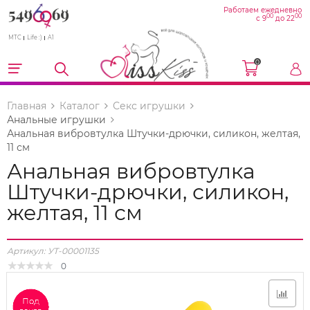
Работаем ежедневно
00
00
с 9
до 22
МТС
Life :)
A1
0
Главная
Каталог
Секс игрушки
Анальные игрушки
Анальная вибровтулка Штучки-дрючки, силикон, желтая,
11 см
Анальная вибровтулка
Штучки-дрючки, силикон,
желтая, 11 см
Артикул:
УТ-00001135
0