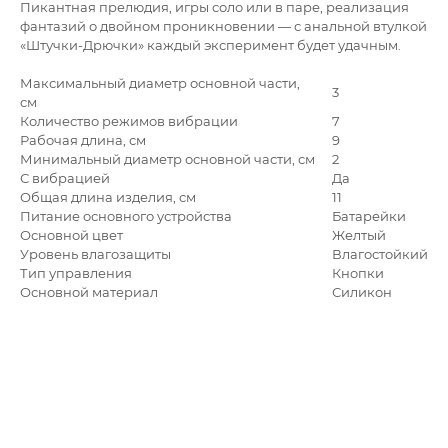
Пикантная прелюдия, игры соло или в паре, реализация
фантазий о двойном проникновении — с анальной втулкой
«Штучки-Дрючки» каждый эксперимент будет удачным.
Максимальный диаметр основной части,
3
см
Количество режимов вибрации
7
Рабочая длина, см
9
Минимальный диаметр основной части, см
2
С вибрацией
Да
Общая длина изделия, см
11
Питание основного устройства
Батарейки
Основной цвет
Желтый
Уровень влагозащиты
Влагостойкий
Тип управления
Кнопки
Основной материал
Силикон