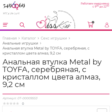
Работаем ежедневно
00
00
с 9
до 22
МТС
Life :)
A1
0
Главная
Каталог
Секс игрушки
Анальные игрушки
Анальная втулка Metal by TOYFA, серебряная, с
кристаллом цвета алмаз, 9,2 см
Анальная втулка Metal by
TOYFA, серебряная, с
кристаллом цвета алмаз,
9,2 см
Артикул:
0T-00009553
0