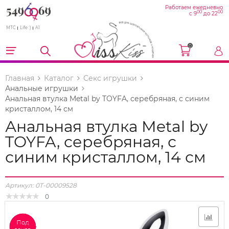
Работаем ежедневно
00
00
с 9
до 22
МТС
Life :)
A1
0
Главная
Каталог
Секс игрушки
Анальные игрушки
Анальная втулка Metal by TOYFA, серебряная, с синим
кристаллом, 14 см
Анальная втулка Metal by
TOYFA, серебряная, с
синим кристаллом, 14 см
Артикул:
0T-00009528
0