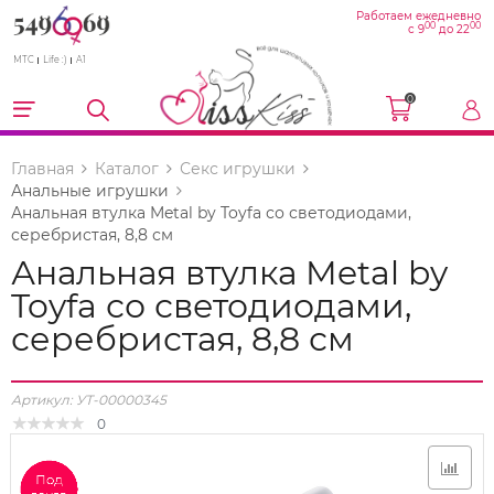
Работаем ежедневно
00
00
с 9
до 22
МТС
Life :)
A1
0
Главная
Каталог
Секс игрушки
Анальные игрушки
Анальная втулка Metal by Toyfa со светодиодами,
серебристая, 8,8 см
Анальная втулка Metal by
Toyfa со светодиодами,
серебристая, 8,8 см
Артикул:
УТ-00000345
0