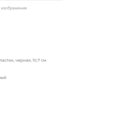
ь изображение
астик, черная, 10,7 см.
мый