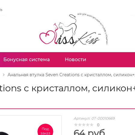
ть
Бонусная система
Новости
Анальная втулка Seven Creations с кристаллом, силикон+A
tions с кристаллом, силикон+
Артикул:
0T-00010669
0
64 руб.