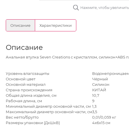
Нажмите, чтобы увеличит
Описание
Характеристики
Описание
Анальная втулка Seven Creations с кристаллом, силикон+ABS пл
Уровень влагозащиты
Водонепроницае
Основной цвет
Чёрный
Основной материал
Силикон
Страна происхождения
КИТАЙ
Общая длина изделия, см
10,7
Рабочая длина, см
9
Минимальный диаметр основной части, см
1,3
Максимальный диаметр основной части, см
3,5
Вес нетто/брутто
0,01/0,059 кг
Размеры упаковки (ДхШхВ)
4x6x15 см