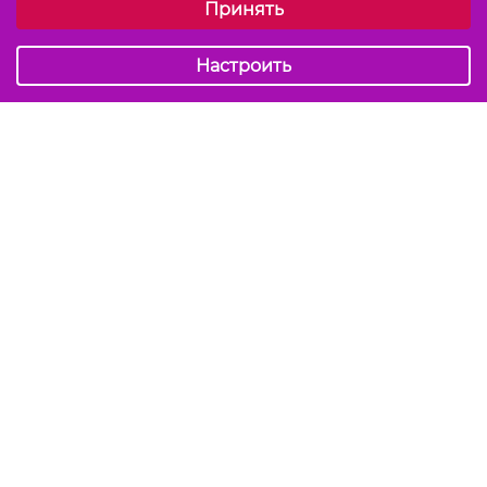
Принять
Обязательные (технические)
Аналитические
Настроить
Подписаться на акции и скидки
Отправить
Мы в соцсетях
info@kiss-kiss.by