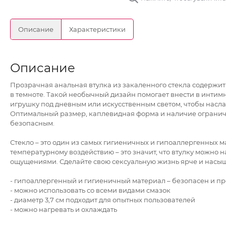
Описание
Характеристики
Описание
Прозрачная анальная втулка из закаленного стекла содержи
в темноте. Такой необычный дизайн помогает внести в интим
игрушку под дневным или искусственным светом, чтобы насла
Оптимальный размер, каплевидная форма и наличие огранич
безопасным.
Стекло – это один из самых гигиеничных и гипоаллергенных м
температурному воздействию – это значит, что втулку можно н
ощущениями. Сделайте свою сексуальную жизнь ярче и насыщ
- гипоаллергенный и гигиеничный материал – безопасен и про
- можно использовать со всеми видами смазок
- диаметр 3,7 см подходит для опытных пользователей
- можно нагревать и охлаждать