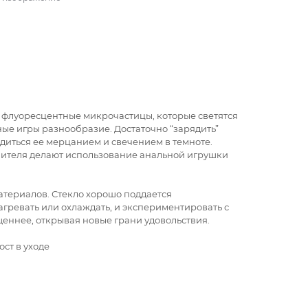
т флуоресцентные микрочастицы, которые светятся
ные игры разнообразие. Достаточно “зарядить”
диться ее мерцанием и свечением в темноте.
ителя делают использование анальной игрушки
атериалов. Стекло хорошо поддается
агревать или охлаждать, и экспериментировать с
еннее, открывая новые грани удовольствия.
ст в уходе