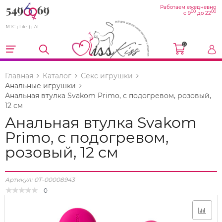
Работаем ежедневно
00
00
с 9
до 22
МТС
Life :)
A1
0
Главная
Каталог
Секс игрушки
Анальные игрушки
Анальная втулка Svakom Primo, с подогревом, розовый,
12 см
Анальная втулка Svakom
Primo, с подогревом,
розовый, 12 см
Артикул:
0T-00008943
0