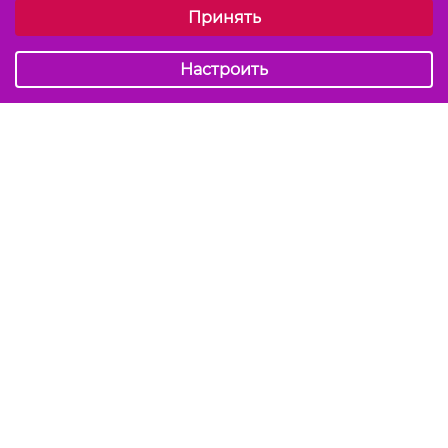
Принять
Обязательные (технические)
Аналитические
Настроить
Подписаться на акции и скидки
Отправить
Мы в соцсетях
info@kiss-kiss.by