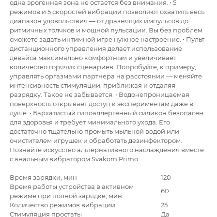
одна эрогенная зона не остается без внимания. • 5
режимов и 5 скоростей вибрации позволяют охватить весь
диапазон удовольствия — от дразнящих импульсов до
ритмичных толчков и мощной пульсации. Вы без проблем
сможете задать интимной игре нужное настроение. • Пульт
дистанционного управления делает использование
девайса максимально комфортным и увеличивает
количество горячих сценариев. Попробуйте, к примеру,
управлять оргазмами партнера на расстоянии — меняйте
интенсивность стимуляции, приближая и отдаляя
разрядку. Такое не забывается. • Водонепроницаемая
поверхность открывает доступ к экспериментам даже в
душе. • Бархатистый гипоаллергенный силикон безопасен
для здоровья и требует минимального ухода. Его
достаточно тщательно промыть мыльной водой или
очистителем игрушек и обработать дезинфектором.
Познайте искусство альтернативного наслаждения вместе
с анальным вибратором Svakom Primo
Время зарядки, мин
120
Время работы устройства в активном
60
режиме при полной зарядке, мин
Количество режимов вибрации
25
Стимуляция простаты
Да