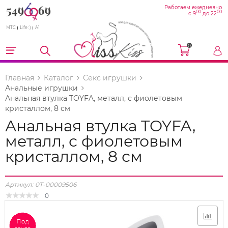
Работаем ежедневно
00
00
с 9
до 22
МТС
Life :)
A1
0
Главная
Каталог
Секс игрушки
Анальные игрушки
Анальная втулка TOYFA, металл, с фиолетовым
кристаллом, 8 см
Анальная втулка TOYFA,
металл, с фиолетовым
кристаллом, 8 см
Артикул:
0T-00009506
0