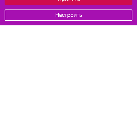
Аналитические
Настроить
Подписаться на акции и скидки
Отправить
Мы в соцсетях
info@kiss-kiss.by