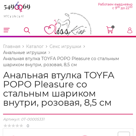
Работаем ежедневно
00
00
с 9
до 22
МТС
Life :)
A1
0
Главная
Каталог
Секс игрушки
Анальные игрушки
Анальная втулка TOYFA POPO Pleasure со стальным
шариком внутри, розовая, 8,5 см
Анальная втулка TOYFA
POPO Pleasure со
стальным шариком
внутри, розовая, 8,5 см
Артикул:
0T-00005331
0