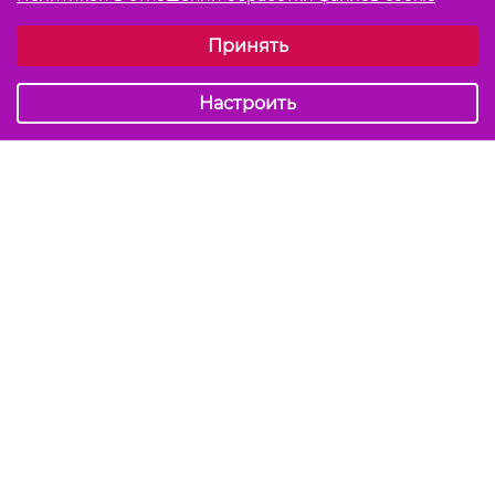
Выберите настройки cookie
Принять
Обязательные (технические)
Аналитические
Настроить
Подписаться на акции и скидки
Отправить
Мы в соцсетях
info@kiss-kiss.by