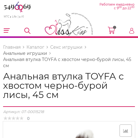
Работаем ежедневно
00
00
с 9
до 22
МТС
Life :)
A1
0
Главная
Каталог
Секс игрушки
Анальные игрушки
Анальная втулка TOYFA с хвостом черно-бурой лисы, 45
см
Анальная втулка TOYFA с
хвостом черно-бурой
лисы, 45 см
Артикул:
0T-00015218
0