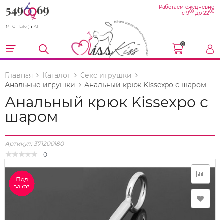
Работаем ежедневно
00
00
с 9
до 22
МТС
Life :)
A1
0
Главная
Каталог
Секс игрушки
Анальные игрушки
Анальный крюк Kissexpo с шаром
Анальный крюк Kissexpo с
шаром
Артикул:
371200180
0