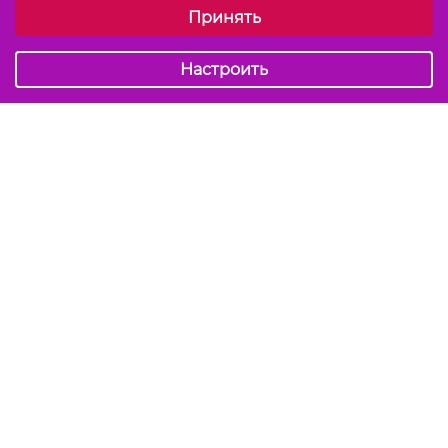
Принять
Обязательные (технические)
Аналитические
Настроить
Подписаться на акции и скидки
Отправить
Мы в соцсетях
info@kiss-kiss.by