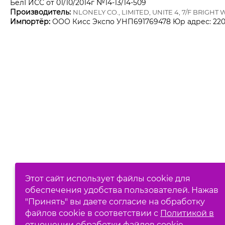
БелГИСС от 01/10/2014г №14-13/14-509
Производитель:
NLONELY CO., LIMITED, UNITE 4, 7/F BRIGH
Импортёр:
ОOО Кисс Экспо УНП691769478 Юр адрес: 2200
Этот сайт использует файлы cookie для
обеспечения удобства пользователей. Нажав
"Принять" вы даете согласие на обработку
файлов cookie в соответствии с
Политикой в
отношении обработки файлов cookie