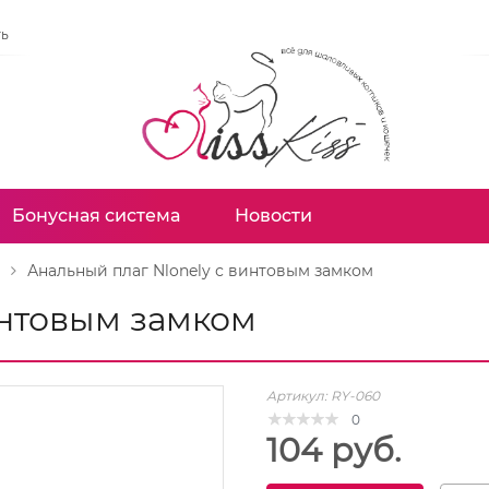
ть
Бонусная система
Новости
Анальный плаг Nlonely с винтовым замком
интовым замком
Артикул:
RY-060
0
104 руб.