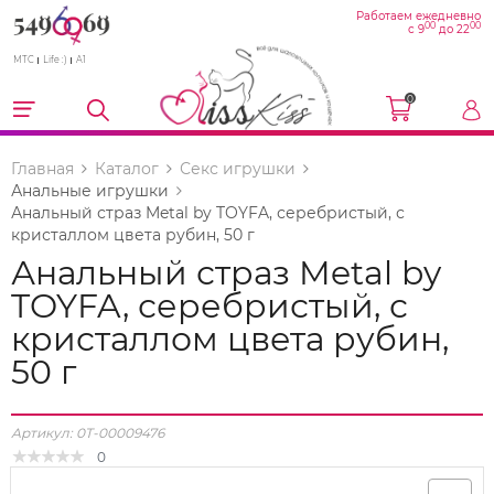
Работаем ежедневно
00
00
с 9
до 22
МТС
Life :)
A1
0
Главная
Каталог
Секс игрушки
Анальные игрушки
Анальный страз Metal by TOYFA, серебристый, с
кристаллом цвета рубин, 50 г
Анальный страз Metal by
TOYFA, серебристый, с
кристаллом цвета рубин,
50 г
Артикул:
0T-00009476
0