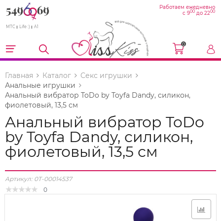
Работаем ежедневно
00
00
с 9
до 22
МТС
Life :)
A1
0
Главная
Каталог
Секс игрушки
Анальные игрушки
Анальный вибратор ToDo by Toyfa Dandy, силикон,
фиолетовый, 13,5 см
Анальный вибратор ToDo
by Toyfa Dandy, силикон,
фиолетовый, 13,5 см
Артикул:
0T-00014537
0