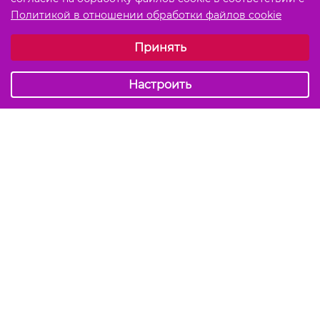
Политикой в отношении обработки файлов cookie
Выберите настройки cookie
Принять
Обязательные (технические)
Аналитические
Настроить
Подписаться на акции и скидки
Отправить
Мы в соцсетях
info@kiss-kiss.by