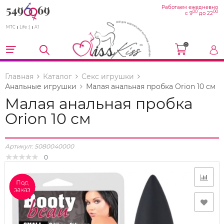
Работаем ежедневно
00
00
с 9
до 22
МТС
Life :)
A1
0
Главная
Каталог
Секс игрушки
Анальные игрушки
Малая анальная пробка Orion 10 см
Малая анальная пробка
Orion 10 см
Артикул:
5080040000
0