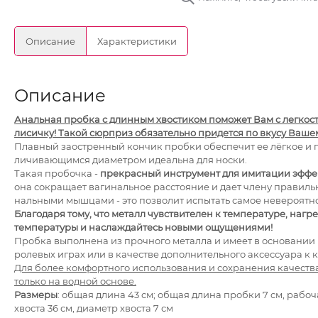
Описание
Характеристики
Описание
Аналь­ная пробка с длинным хво­сти­ком поможет Вам с легкос
лисичку! Такой сюрприз обя­за­тельно придется по вкусу Вашем
Плавный заост­рен­ный кон­чик пробки обес­пе­чит ее лёг­кое и п
ли­чи­вающимся диамет­ром иде­альна для носки.
Такая пробочка -
прекрасный инструмент для имитации эффе
она сокращает ваги­наль­ное рас­сто­я­ние и дает члену пра­вил
наль­ными мышцами - это позволит испытать самое невероятн
Благодаря тому, что металл чувствителен к температуре, нагр
температуры и наслаждайтесь новыми ощущениями!
Пробка выпол­нена из прочного металла и имеет в осно­ва­нии пу
роле­вых играх или в качестве дополнительного аксессуара к 
Для более комфортного использования и сохранения качеств
только на водной основе.
Размеры
: общая длина 43 см; общая длина пробки 7 см, рабоч
хвоста 36 см, диаметр хвоста 7 см