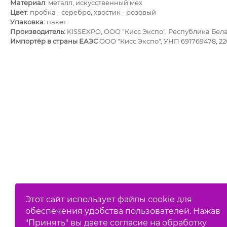
Материал
: металл, искусственный мех
Цвет
: пробка - серебро, хвостик - розовый
Упаковка:
пакет
Производитель:
KISSEXPO, ОOО "Кисс Экспо", Республика Бел
Импортёр в страны ЕАЭС
ООО "Кисс Экспо", УНП 691769478, 2200
Этот сайт использует файлы cookie для
обеспечения удобства пользователей. Нажав
"Принять" вы даете согласие на обработку