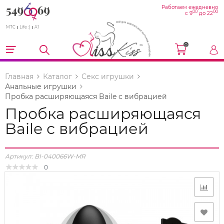
Работаем ежедневно
00
00
с 9
до 22
МТС
Life :)
A1
0
Главная
Каталог
Секс игрушки
Анальные игрушки
Пробка расширяющаяся Baile с вибрацией
Пробка расширяющаяся
Baile с вибрацией
Артикул:
BI-040066W-MR
0