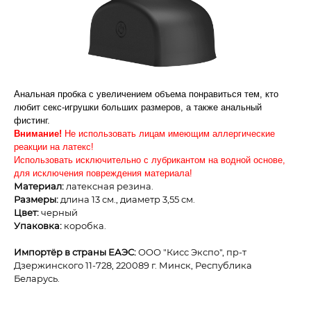
Анальная пробка с уве­ли­че­нием объема понра­виться тем, кто
любит секс-​игрушки больших разме­ров, а также аналь­ный
фистинг.
Внимание!
Не использовать лицам имеющим аллергические
реакции на латекс!
Исполь­зовать исклю­чи­тельно с лубрикантом на
вод­ной основе,
для исклю­че­ния повре­жде­ния материала!
Материал:
латексная резина.
Размеры:
длина 13 см., диаметр 3,55 см.
Цвет:
черный
Упаковка:
коробка.
Импортёр в страны ЕАЭС:
ОOО "Кисс Экспо", пр-т
Дзержинского 11-728, 220089 г. Минск, Республика
Беларусь.