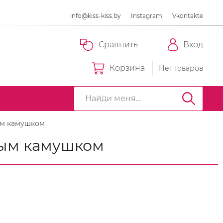
info@kiss-kiss.by
Instagram
Vkontakte
Сравнить
Вход
Корзина
Нет товаров
ным камушком
сным камушком