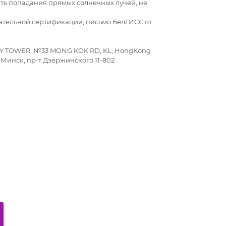
кать попадания прямых солнечных лучей, не
ательной сертификации, письмо БелГИСС от
WAY TOWER, №33 MONG KOK RD, KL, HongKong
Минск, пр-т Дзержинского 11-802