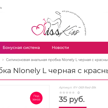
ть
Бонусная система
Новости
Силиконовая анальная пробка Nlonely L черная с крас
ка Nlonely L черная с кра
Артикул:
RY-069 Red-Blk
0
35 руб.