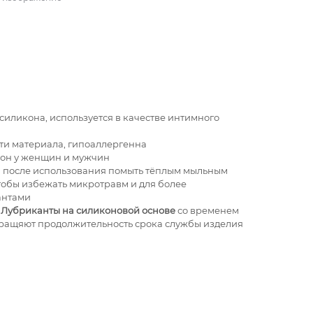
силикона, используется в качестве интимного
и материала, гипоаллергенна
зон у женщин и мужчин
 после использования помыть тёплым мыльным
Чтобы избежать микротравм и для более
антами
!
Лубриканты на силиконовой основе
со временем
ращяют продолжительность срока службы изделия