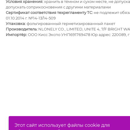
Условия хранения:
хранить в тёмном и сухом месте, не допус
допускать соприкосновения с другими материалами
Сертификат соответствия техрегламенту ТС:
не подлежит обяз
01.10.2014 г. №14-13/14-509
Упаковка:
фольгированный герметизированный пакет
Производитель:
NLONELY CO., LIMITED, UNITE 4, 7/F BRIGHT 
Импортёр:
ОOО Кисс Экспо УНП691769478 Юр адрес: 220089, г 
Этот сайт использует файлы cookie для