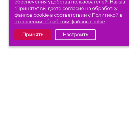
обеспечения удобства пользователей. Нажав
"Принять" вы даете согласие на обработку
файлов cookie в соответствии с
Политикой в
отношении обработки файлов cookie
Выберите настройки cookie
Принять
Настроить
Обязательные (технические)
Аналитические