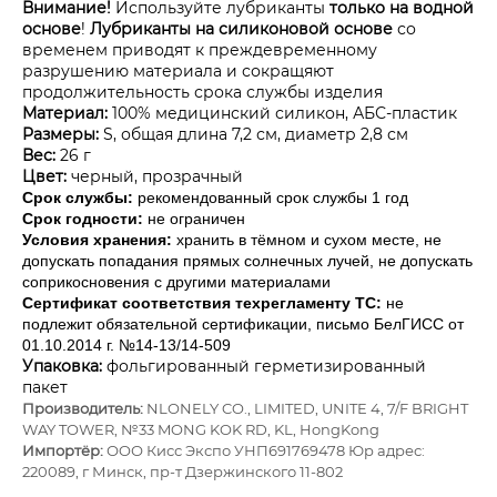
Внимание!
Используйте лубриканты
только на водной
основе
!
Лубриканты на силиконовой основе
со
временем приводят к преждевременному
разрушению материала и сокращяют
продолжительность срока службы изделия
Материал:
100% медицинский силикон, АБС-пластик
Размеры:
S, общая длина 7,2 см, диаметр 2,8 см
Вес:
26 г
Цвет:
черный, прозрачный
Срок службы:
рекомендованный срок службы 1 год
Срок годности:
не ограничен
Условия хранения:
хранить в тёмном и сухом месте, не
допускать попадания прямых солнечных лучей, не допускать
соприкосновения с другими материалами
Сертификат соответствия техрегламенту ТС:
не
подлежит обязательной сертификации, письмо БелГИСС от
01.10.2014 г. №14-13/14-509
Упаковка:
фольгированный герметизированный
пакет
Производитель:
NLONELY CO., LIMITED, UNITE 4, 7/F BRIGHT
WAY TOWER, №33 MONG KOK RD, KL, HongKong
Импортёр:
ОOО Кисс Экспо УНП691769478 Юр адрес:
220089, г Минск, пр-т Дзержинского 11-802