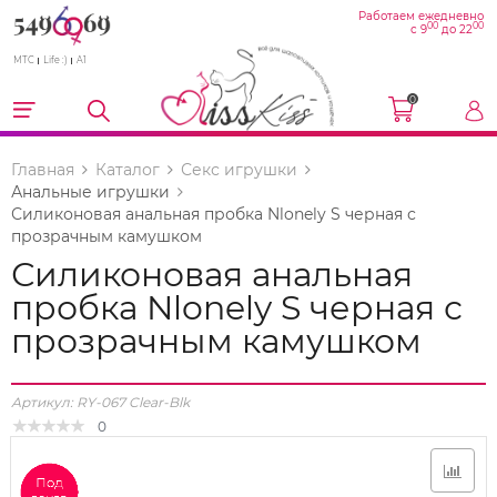
Работаем ежедневно
00
00
с 9
до 22
МТС
Life :)
A1
0
Главная
Каталог
Секс игрушки
Анальные игрушки
Силиконовая анальная пробка Nlonely S черная с
прозрачным камушком
Силиконовая анальная
пробка Nlonely S черная с
прозрачным камушком
Артикул:
RY-067 Clear-Blk
0