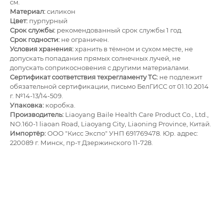
см.
Материал:
силикон
Цвет:
пурпурный
Срок службы:
рекомендованный срок службы 1 год.
Срок годности:
не ограничен.
Условия хранения:
хранить в тёмном и сухом месте, не
допускать попадания прямых солнечных лучей, не
допускать соприкосновения с другими материалами.
Сертификат соответствия техрегламенту ТС:
не подлежит
обязательной сертификации, письмо БелГИСС от 01.10.2014
г. №14-13/14-509.
Упаковка:
коробка.
Производитель:
Liaoyang Baile Health Care Product Co., Ltd.,
NO.160-1 liaoan Road, Liaoyang City, Liaoning Province, Китай.
Импортёр:
ОOО "Кисс Экспо" УНП 691769478. Юр. адрес:
220089 г. Минск, пр-т Дзержинского 11-728.