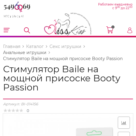
Работаем ежедневно
00
00
с 9
до 22
МТС
Life :)
A1
0
Главная
Каталог
Секс игрушки
Анальные игрушки
Стимулятор Baile на мощной присоске Booty Passion
Стимулятор Baile на
мощной присоске Booty
Passion
Артикул:
BI-014156
0