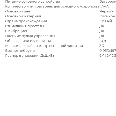
Питание основного устройства
Батарей
Количество и тип батареек для основного устройства
1 AAA
Основной цвет
Чёрный
Основной материал
Силикон
Страна происхождения
КИТАЙ
Стимуляция простаты
Да
С вибрацией
Да
Наличие пульта управления
Да
Общая длина изделия, см
10,8
Максимальный диаметр основной части, см
3,3
Вес нетто/брутто
0,05/0,197
Размеры упаковки (ДхШхВ)
6x11,5x17,