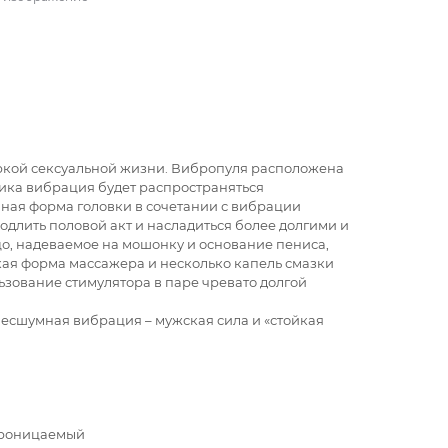
яркой сексуальной жизни. Вибропуля расположена
чика вибрация будет распространяться
ная форма головки в сочетании с вибрации
длить половой акт и насладиться более долгими и
о, надеваемое на мошонку и основание пениса,
кая форма массажера и несколько капель смазки
зование стимулятора в паре чревато долгой
бесшумная вибрация – мужская сила и «стойкая
роницаемый