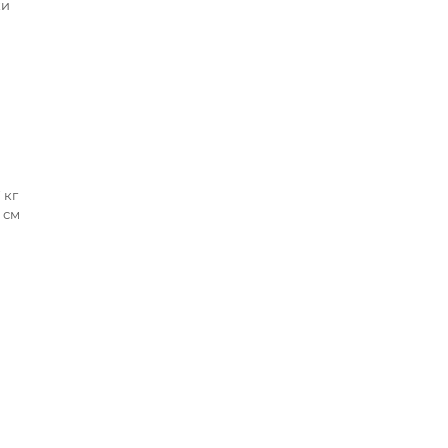
ки
 кг
5 см