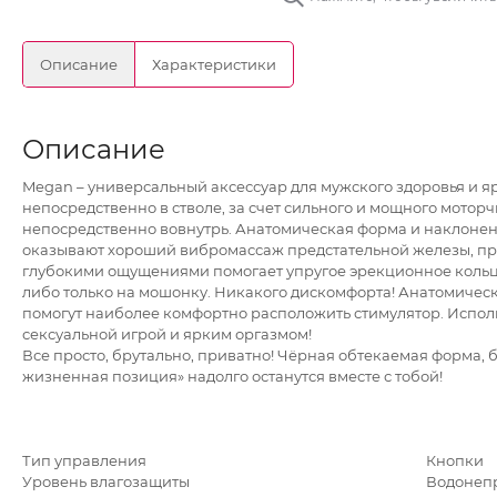
Описание
Характеристики
Описание
Megan – универсальный аксессуар для мужского здоровья и 
непосредственно в стволе, за счет сильного и мощного мотор
непосредственно вовнутрь. Анатомическая форма и наклонен
оказывают хороший вибромассаж предстательной железы, про
глубокими ощущениями помогает упругое эрекционное кольц
либо только на мошонку. Никакого дискомфорта! Анатомичес
помогут наиболее комфортно расположить стимулятор. Исполь
сексуальной игрой и ярким оргазмом!
Все просто, брутально, приватно! Чёрная обтекаемая форма, 
жизненная позиция» надолго останутся вместе с тобой!
Тип управления
Кнопки
Уровень влагозащиты
Водонеп