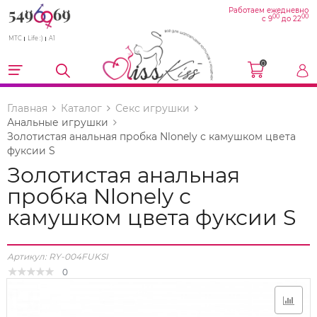
Работаем ежедневно
00
00
с 9
до 22
МТС
Life :)
A1
0
Главная
Каталог
Секс игрушки
Анальные игрушки
Золотистая анальная пробка Nlonely с камушком цвета
фуксии S
Золотистая анальная
пробка Nlonely с
камушком цвета фуксии S
Артикул:
RY-004FUKSI
0