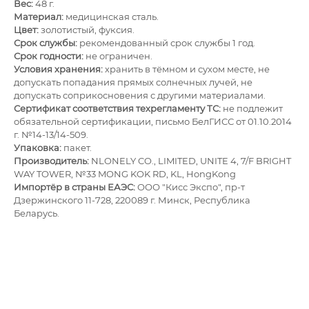
Вес:
48 г.
Материал:
медицинская сталь.
Цвет:
золотистый, фуксия.
Срок службы:
рекомендованный срок службы 1 год.
Срок годности:
не ограничен.
Условия хранения:
хранить в тёмном и сухом месте, не
допускать попадания прямых солнечных лучей, не
допускать соприкосновения с другими материалами.
Сертификат соответствия техрегламенту ТС:
не подлежит
обязательной сертификации, письмо БелГИСС от 01.10.2014
г. №14-13/14-509.
Упаковка:
пакет.
Производитель:
NLONELY CO., LIMITED, UNITE 4, 7/F BRIGHT
WAY TOWER, №33 MONG KOK RD, KL, HongKong
Импортёр в страны ЕАЭС:
ОOО "Кисс Экспо", пр-т
Дзержинского 11-728, 220089 г. Минск, Республика
Беларусь.